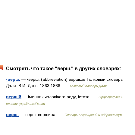
Смотреть что такое "верш." в других словарях:
·верш.
— ·верш. (abbreviation) вершков Толковый словарь
Даля. В.И. Даль. 1863 1866 …
Толковый словарь Даля
вершій
— іменник чоловічого роду, істота …
Орфографічний
словник української мови
верш.
— верш. вершина …
Словарь сокращений и аббревиатур