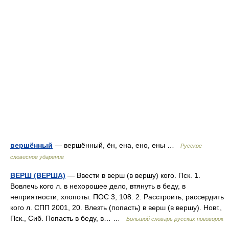
вершённый
— вершённый, ён, ена, ено, ены …
Русское
словесное ударение
ВЕРШ (ВЕРША)
— Ввести в верш (в вершу) кого. Пск. 1.
Вовлечь кого л. в нехорошее дело, втянуть в беду, в
неприятности, хлопоты. ПОС 3, 108. 2. Расстроить, рассердить
кого л. СПП 2001, 20. Влезть (попасть) в верш (в вершу). Новг.,
Пск., Сиб. Попасть в беду, в… …
Большой словарь русских поговорок