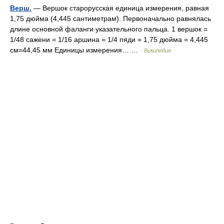
Верш.
— Вершок старорусская единица измерения, равная
1,75 дюйма (4,445 сантиметрам). Первоначально равнялась
длине основной фаланги указательного пальца. 1 вершок =
1/48 сажени = 1/16 аршина = 1/4 пяди = 1,75 дюйма = 4,445
см=44,45 мм Единицы измерения… …
Википедия