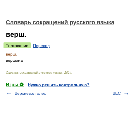
Словарь сокращений русского языка
верш.
Толкование
Перевод
верш.
вершина
Словарь сокращений русского языка
.
2014
.
Игры ⚽
Нужно решить контрольную?
Верхневолголес
ВЕС