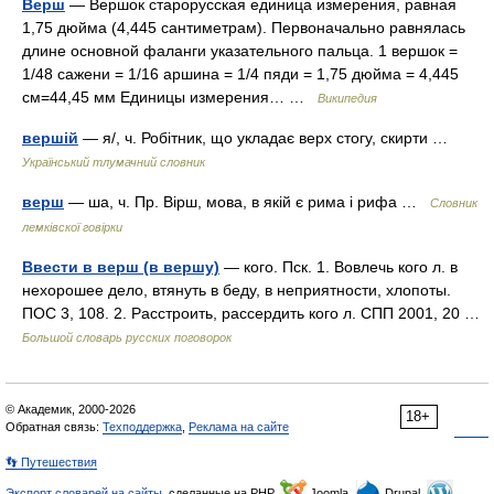
Верш
— Вершок старорусская единица измерения, равная
1,75 дюйма (4,445 сантиметрам). Первоначально равнялась
длине основной фаланги указательного пальца. 1 вершок =
1/48 сажени = 1/16 аршина = 1/4 пяди = 1,75 дюйма = 4,445
см=44,45 мм Единицы измерения… …
Википедия
вершій
— я/, ч. Робітник, що укладає верх стогу, скирти …
Український тлумачний словник
верш
— ша, ч. Пр. Вірш, мова, в якій є рима і рифа …
Словник
лемківскої говірки
Ввести в верш (в вершу)
— кого. Пск. 1. Вовлечь кого л. в
нехорошее дело, втянуть в беду, в неприятности, хлопоты.
ПОС 3, 108. 2. Расстроить, рассердить кого л. СПП 2001, 20 …
Большой словарь русских поговорок
© Академик, 2000-2026
18+
Обратная связь:
Техподдержка
,
Реклама на сайте
👣 Путешествия
Экспорт словарей на сайты
, сделанные на PHP,
Joomla,
Drupal,